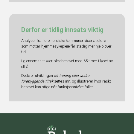
Derfor er tidlig innsats viktig
Analyser fra flere nordiske kommuner viser at eldre
som mottar hjemmesykepleie får stadig mer hjelp over
tid.
I gjennomsnitt øker pleiebehovet med 65 timer i løpet av
ett år.
Dette er utviklingen
før trening eller andre
forebyggende tiltak
settes inn, og illustrerer hvor raskt
behovet kan stige når funksjonsnivået faller.