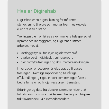
Hva er Digirehab
DigiRehab er en digital løsning for målrettet
styrketrening til eldre som mottar hjemmesykepleie
eller praktisk bistand.
Treningen gjennomføres av kommunens helsepersonell
hjemme hos innbyggeren, og DigiRehab støtter
arbeidet med å:
kartlegge fysisk funksjon og aktivitetsnivå
utarbeide et individuelt treningsprogram
gjennomføre treningen og dokumentere utviklingen
I hverdagen er det enkelt å følge opp og tilpasse
treningen. Ukentlige rapporter og halvårlige
effektmålinger gir god innsikt i om treningen fører til
bedre funksjon og frigjør ressurser i tjenesten.
Erfaringer og data fra danske kommuner viser at én
fulltidsressurs som arbeider med trening kan frigjøre
tid tilsvarende 3–4 pleiemedarbeidere.