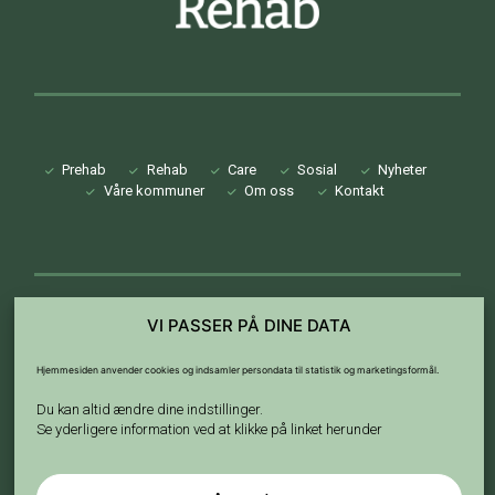
Prehab
Rehab
Care
Sosial
Nyheter
Våre kommuner
Om oss
Kontakt
VI PASSER PÅ DINE DATA
info@digirehab.no
Hjemmesiden anvender cookies og indsamler persondata til statistik og marketingsformål.
+47 40442413
Solveien 17d, 1434 Ås
Du kan altid ændre dine indstillinger.
Se yderligere information ved at klikke på linket herunder