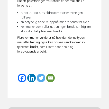
Basert på erfaringer fra Norden er det realistisk å
forvente at:
rundt 70–80 % av eldre som starter treningen
fullfører
en betydelig andel vil oppnå mindre behov for hjelp
kommuner som ruller ut treningen bredt kan frigjøre
et stort antall pleietimer hvert år
Flere kommuner vurderer nå hvordan denne typen
målrettet trening også kan brukes i andre deler av
tjenestetilbudet, som i korttidsopphold og
forebyggende arbeid.