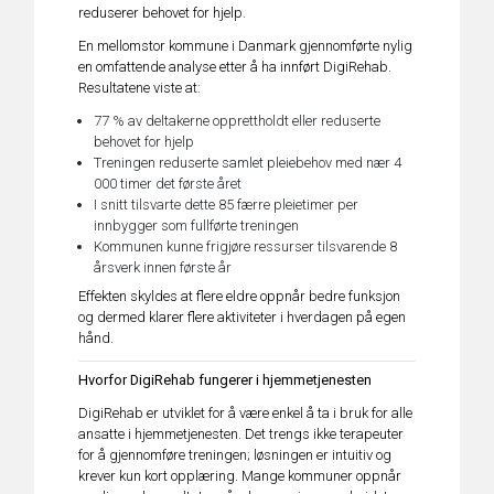
reduserer behovet for hjelp.
En mellomstor kommune i Danmark gjennomførte nylig
en omfattende analyse etter å ha innført DigiRehab.
Resultatene viste at:
77 % av deltakerne opprettholdt eller reduserte
behovet for hjelp
Treningen reduserte samlet pleiebehov med nær 4
000 timer det første året
I snitt tilsvarte dette 85 færre pleietimer per
innbygger som fullførte treningen
Kommunen kunne frigjøre ressurser tilsvarende 8
årsverk innen første år
Effekten skyldes at flere eldre oppnår bedre funksjon
og dermed klarer flere aktiviteter i hverdagen på egen
hånd.
Hvorfor DigiRehab fungerer i hjemmetjenesten
DigiRehab er utviklet for å være enkel å ta i bruk for alle
ansatte i hjemmetjenesten. Det trengs ikke terapeuter
for å gjennomføre treningen; løsningen er intuitiv og
krever kun kort opplæring. Mange kommuner oppnår