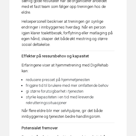
særlig gode resultater når de organiserer arbeidet
med et fast team som følger opp treningen hos de
eldre.
Helsepersonell beskriver at treningen gir synlige
endringer i innbyggernes hverdag. Når en person
igjen klarer toalettbesøk, forflytning eller matlaging på
egen hånd, skaper det både økt mestring og større
sosial deltakelse.
Effekter på ressursbehov og kapasitet
Erfaringene viser at hjemmetrening med DigiRehab
kan:
redusere presset på hjemmetjenesten
frigjøre tid til brukere med mer omfattende behov
gi større forutsigbarhet i tjenesten
styrke kapasiteten i en tid med krevende
rekrutteringssituasjoner
Når flere eldre blir mer selvhjulpne, gir det både
innbyggerne og tjenesten bedre handlingsrom.
Potensialet fremover